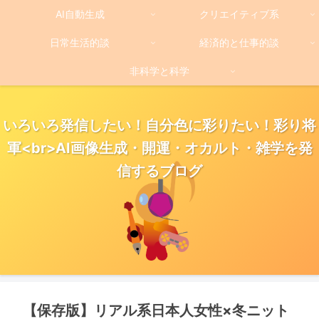
AI自動生成
クリエイティブ系
日常生活的談
経済的と仕事的談
非科学と科学
いろいろ発信したい！自分色に彩りたい！彩り将
軍<br>AI画像生成・開運・オカルト・雑学を発
信するブログ
【保存版】リアル系日本人女性×冬ニット