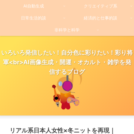
AI自動生成
クリエイティブ系
日常生活的談
経済的と仕事的談
非科学と科学
いろいろ発信したい！自分色に彩りたい！彩り将
軍<br>AI画像生成・開運・オカルト・雑学を発
信するブログ
リアル系日本人女性×冬ニットを再現｜