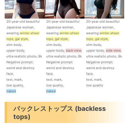
20-year-old beautiful
20-year-old beautiful
20-year-old beautiful
Japanese woman,
Japanese woman,
Japanese woman,
wearing
winter sheer
wearing
winter sheer
wearing
winter sheer
tops, gal style,
tops, gal style,
tops, gal style,
slim body,
slim body,
slim body,
upper body,
upper body,
back view,
upper body,
side view,
ultra realistic photo, 8k
ultra realistic photo, 8k
ultra realistic photo, 8k
Negative prompt:
Negative prompt:
Negative prompt:
weird and destroy
weird and destroy
weird and destroy
face,
face,
face,
text, mark,
text, mark,
text, mark,
low quality,
low quality,
low quality
naked
naked
バックレストップス (backless
tops)