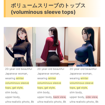
ボリュームスリーブのトップス
(voluminous sleeve tops)
20-year-old beautiful
20-year-old beautiful
20-year-old beautiful
Japanese woman,
Japanese woman,
Japanese woman,
wearing
winter
wearing
winter
wearing
winter
voluminous sleeve
voluminous sleeve
voluminous sleeve
tops, gal style,
tops, gal style,
tops, gal style,
slim body,
slim body,
slim body,
upper body,
upper body,
back view,
upper body,
side view,
ultra realistic photo, 8k
ultra realistic photo, 8k
ultra realistic photo, 8k