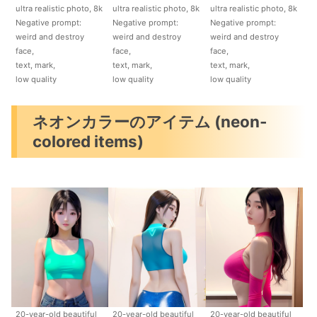
ultra realistic photo, 8k
ultra realistic photo, 8k
ultra realistic photo, 8k
Negative prompt:
Negative prompt:
Negative prompt:
weird and destroy
weird and destroy
weird and destroy
face,
face,
face,
text, mark,
text, mark,
text, mark,
low quality
low quality
low quality
ネオンカラーのアイテム (neon-
colored items)
20-year-old beautiful
20-year-old beautiful
20-year-old beautiful