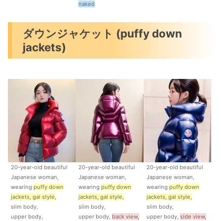
naked
ダウンジャケット (puffy down
jackets)
20-year-old beautiful
20-year-old beautiful
20-year-old beautiful
Japanese woman,
Japanese woman,
Japanese woman,
wearing
puffy down
wearing
puffy down
wearing
puffy down
jackets, gal style,
jackets, gal style,
jackets, gal style,
slim body,
slim body,
slim body,
upper body,
upper body,
back view,
upper body,
side view,