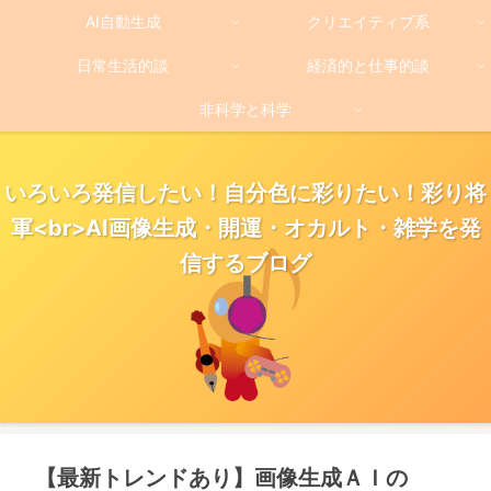
AI自動生成
クリエイティブ系
日常生活的談
経済的と仕事的談
非科学と科学
いろいろ発信したい！自分色に彩りたい！彩り将
軍<br>AI画像生成・開運・オカルト・雑学を発
信するブログ
【最新トレンドあり】画像生成ＡＩの