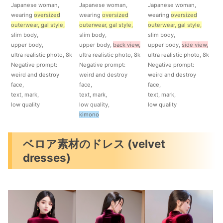
Japanese woman,
Japanese woman,
Japanese woman,
wearing
oversized
wearing
oversized
wearing
oversized
outerwear, gal style,
outerwear, gal style,
outerwear, gal style,
slim body,
slim body,
slim body,
upper body,
upper body,
back view,
upper body,
side view,
ultra realistic photo, 8k
ultra realistic photo, 8k
ultra realistic photo, 8k
Negative prompt:
Negative prompt:
Negative prompt:
weird and destroy
weird and destroy
weird and destroy
face,
face,
face,
text, mark,
text, mark,
text, mark,
low quality
low quality,
low quality
kimono
ベロア素材のドレス (velvet
dresses)