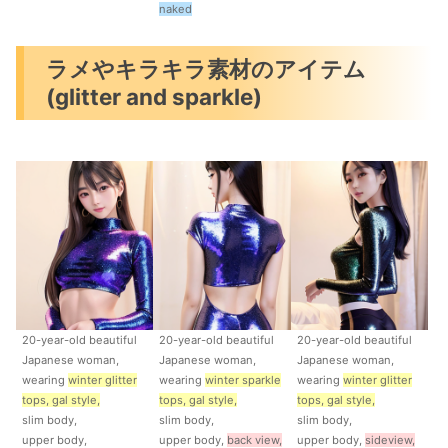
naked
ラメやキラキラ素材のアイテム
(glitter and sparkle)
20-year-old beautiful
20-year-old beautiful
20-year-old beautiful
Japanese woman,
Japanese woman,
Japanese woman,
wearing
winter glitter
wearing
winter sparkle
wearing
winter glitter
tops, gal
style
,
tops, gal
style
,
tops, gal
style
,
slim body,
slim body,
slim body,
upper body,
upper body,
back view,
upper body,
side
view,