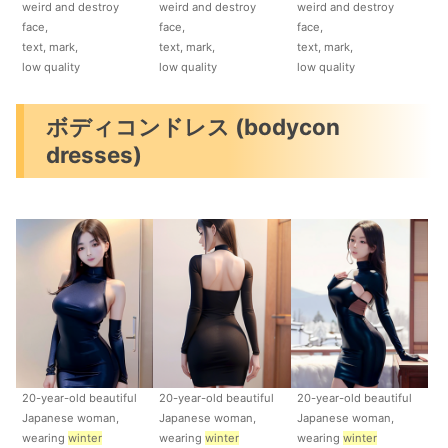
weird and destroy
weird and destroy
weird and destroy
face,
face,
face,
text, mark,
text, mark,
text, mark,
low quality
low quality
low quality
ボディコンドレス (bodycon
dresses)
20-year-old beautiful
20-year-old beautiful
20-year-old beautiful
Japanese woman,
Japanese woman,
Japanese woman,
wearing
winter
wearing
winter
wearing
winter