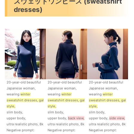
スウェットワンピース (sweatshirt
dresses)
20-year-old beautiful
20-year-old beautiful
20-year-old beautiful
Japanese woman,
Japanese woman,
Japanese woman,
wearing
winter
wearing
winter
wearing
winter
sweatshirt dresses, gal
sweatshirt dresses, gal
sweatshirt dresses, gal
style,
style,
style,
slim body,
slim body,
slim body,
upper body,
upper body,
back view,
upper body,
side view,
ultra realistic photo, 8k
ultra realistic photo, 8k
ultra realistic photo, 8k
Negative prompt:
Negative prompt:
Negative prompt: