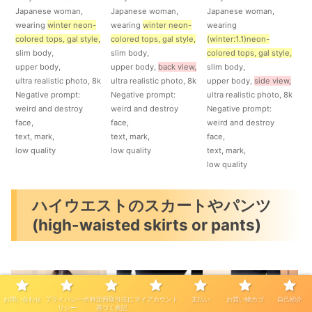
Japanese woman,
Japanese woman,
Japanese woman,
wearing
winter neon-
wearing
winter neon-
wearing
colored tops, gal
style
,
colored tops, gal
style
,
(winter:1.1)
neon-
slim body,
slim body,
colored tops, gal
style
,
upper body,
upper body,
back view,
slim body,
ultra realistic photo, 8k
ultra realistic photo, 8k
upper body,
side view,
Negative prompt:
Negative prompt:
ultra realistic photo, 8k
weird and destroy
weird and destroy
Negative prompt:
face,
face,
weird and destroy
text, mark,
text, mark,
face,
low quality
low quality
text, mark,
low quality
ハイウエストのスカートやパンツ
(high-waisted skirts or pants)
お問い合わせ
プライバシーポ
特定商取引法に
マイアカウント
支払い
お買い物カゴ
自己紹介
リシー
基づく表記