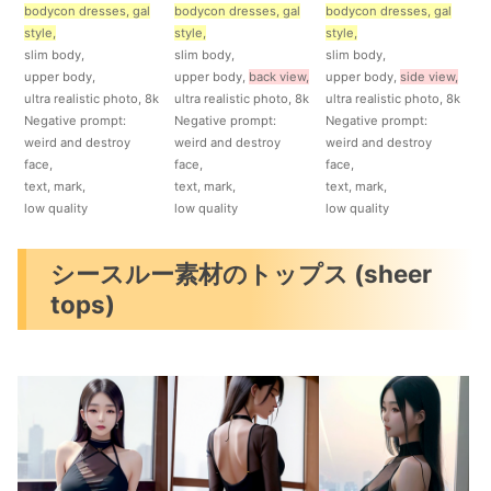
bodycon dresses, gal
bodycon dresses, gal
bodycon dresses, gal
style,
style,
style,
slim body,
slim body,
slim body,
upper body,
upper body,
back view,
upper body,
side view,
ultra realistic photo, 8k
ultra realistic photo, 8k
ultra realistic photo, 8k
Negative prompt:
Negative prompt:
Negative prompt:
weird and destroy
weird and destroy
weird and destroy
face,
face,
face,
text, mark,
text, mark,
text, mark,
low quality
low quality
low quality
シースルー素材のトップス (sheer
tops)