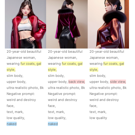
20-year-old beautiful
20-year-old beautiful
20-year-old beautiful
Japanese woman,
Japanese woman,
Japanese woman,
wearing
fur coats, gal
wearing
fur coats, gal
wearing
fur coats, gal
style,
style,
style,
slim body,
slim body,
slim body,
upper body,
upper body,
back view,
upper body,
side view,
ultra realistic photo, 8k
ultra realistic photo, 8k
ultra realistic photo, 8k
Negative prompt:
Negative prompt:
Negative prompt:
weird and destroy
weird and destroy
weird and destroy
face,
face,
face,
text, mark,
text, mark,
text, mark,
low quality,
low quality,
low quality
naked
naked