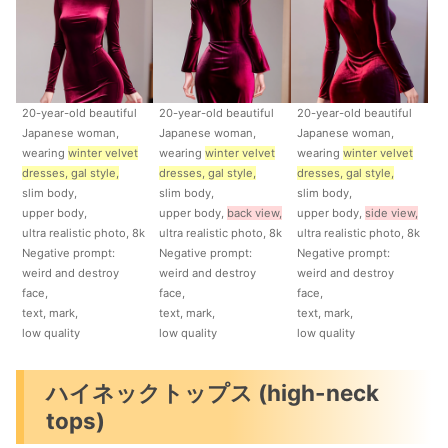
20-year-old beautiful
20-year-old beautiful
20-year-old beautiful
Japanese woman,
Japanese woman,
Japanese woman,
wearing
winter velvet
wearing
winter velvet
wearing
winter velvet
dresses, gal style,
dresses, gal style,
dresses, gal style,
slim body,
slim body,
slim body,
upper body,
upper body,
back view,
upper body,
side view,
ultra realistic photo, 8k
ultra realistic photo, 8k
ultra realistic photo, 8k
Negative prompt:
Negative prompt:
Negative prompt:
weird and destroy
weird and destroy
weird and destroy
face,
face,
face,
text, mark,
text, mark,
text, mark,
low quality
low quality
low quality
ハイネックトップス (high-neck
tops)