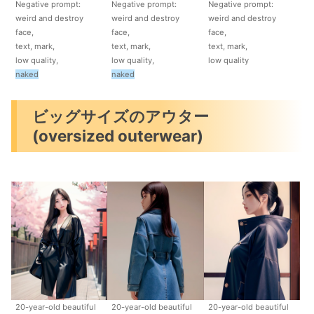
Negative prompt:
Negative prompt:
Negative prompt:
weird and destroy
weird and destroy
weird and destroy
face,
face,
face,
text, mark,
text, mark,
text, mark,
low quality,
low quality,
low quality
naked
naked
ビッグサイズのアウター
(oversized outerwear)
20-year-old beautiful
20-year-old beautiful
20-year-old beautiful