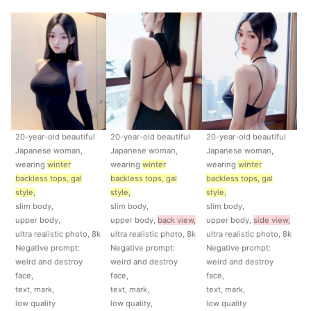
20-year-old beautiful
20-year-old beautiful
20-year-old beautiful
Japanese woman,
Japanese woman,
Japanese woman,
wearing
winter
wearing
winter
wearing
winter
backless tops, gal
backless tops, gal
backless tops, gal
style,
style
,
style
,
slim body,
slim body,
slim body,
upper body,
upper body,
back view,
upper body,
side view,
ultra realistic photo, 8k
ultra realistic photo, 8k
ultra realistic photo, 8k
Negative prompt:
Negative prompt:
Negative prompt:
weird and destroy
weird and destroy
weird and destroy
face,
face,
face,
text, mark,
text, mark,
text, mark,
low quality
low quality,
low quality