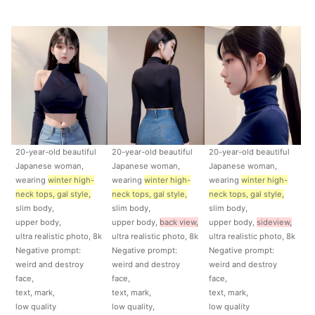
20-year-old beautiful
20-year-old beautiful
20-year-old beautiful
Japanese woman,
Japanese woman,
Japanese woman,
wearing
winter high-
wearing
winter high-
wearing
winter high-
neck tops, gal style,
neck tops, gal style,
neck tops, gal style,
slim body,
slim body,
slim body,
upper body,
upper body,
back view,
upper body,
side
view,
ultra realistic photo, 8k
ultra realistic photo, 8k
ultra realistic photo, 8k
Negative prompt:
Negative prompt:
Negative prompt:
weird and destroy
weird and destroy
weird and destroy
face,
face,
face,
text, mark,
text, mark,
text, mark,
low quality
low quality,
low quality