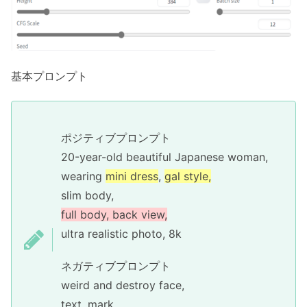
基本プロンプト
ポジティブプロンプト
20-year-old beautiful Japanese woman,
wearing
mini dress
,
gal style,
slim body,
full body, back view,
ultra realistic photo, 8k
ネガティブプロンプト
weird and destroy face,
text, mark,