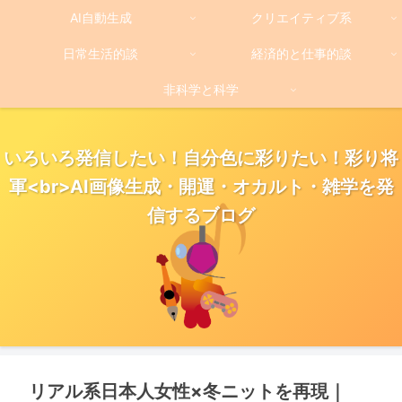
AI自動生成
クリエイティブ系
日常生活的談
経済的と仕事的談
非科学と科学
いろいろ発信したい！自分色に彩りたい！彩り将
軍<br>AI画像生成・開運・オカルト・雑学を発
信するブログ
リアル系日本人女性×冬ニットを再現｜