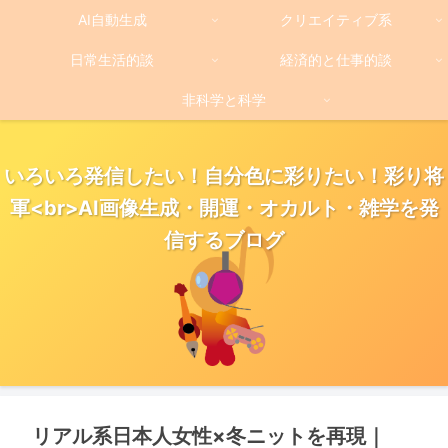
AI自動生成
クリエイティブ系
日常生活的談
経済的と仕事的談
非科学と科学
いろいろ発信したい！自分色に彩りたい！彩り将
軍<br>AI画像生成・開運・オカルト・雑学を発
信するブログ
リアル系日本人女性×冬ニットを再現｜