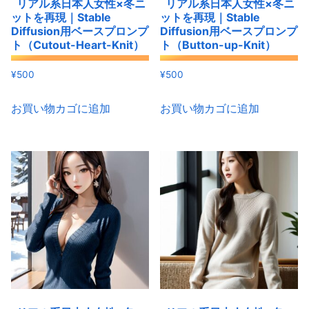
リアル系日本人女性×冬ニ
リアル系日本人女性×冬ニ
ットを再現｜Stable
ットを再現｜Stable
Diffusion用ベースプロンプ
Diffusion用ベースプロンプ
ト（Cutout-Heart-Knit）
ト（Button-up-Knit）
¥
500
¥
500
お買い物カゴに追加
お買い物カゴに追加