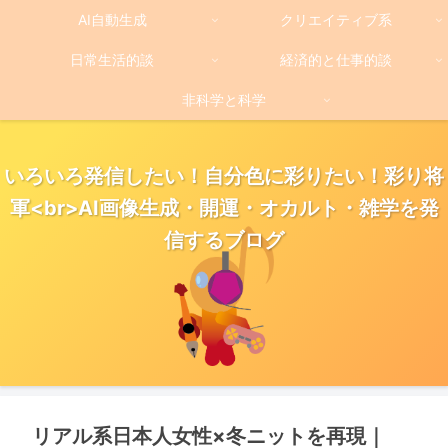
AI自動生成
クリエイティブ系
日常生活的談
経済的と仕事的談
非科学と科学
いろいろ発信したい！自分色に彩りたい！彩り将
軍<br>AI画像生成・開運・オカルト・雑学を発
信するブログ
リアル系日本人女性×冬ニットを再現｜