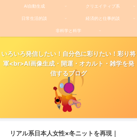
AI自動生成
クリエイティブ系
日常生活的談
経済的と仕事的談
非科学と科学
いろいろ発信したい！自分色に彩りたい！彩り将
軍<br>AI画像生成・開運・オカルト・雑学を発
信するブログ
リアル系日本人女性×冬ニットを再現｜