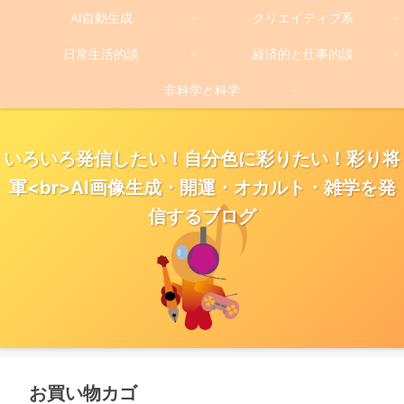
AI自動生成
クリエイティブ系
日常生活的談
経済的と仕事的談
非科学と科学
いろいろ発信したい！自分色に彩りたい！彩り将
軍<br>AI画像生成・開運・オカルト・雑学を発
信するブログ
お買い物カゴ