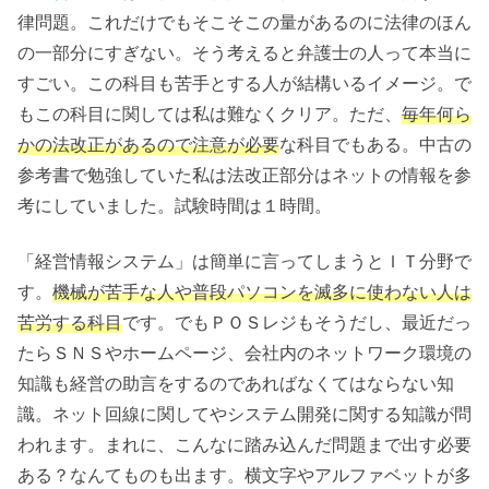
律問題。これだけでもそこそこの量があるのに法律のほん
の一部分にすぎない。そう考えると弁護士の人って本当に
すごい。この科目も苦手とする人が結構いるイメージ。で
もこの科目に関しては私は難なくクリア。ただ、
毎年何ら
かの法改正があるので注意が必要
な科目でもある。中古の
参考書で勉強していた私は法改正部分はネットの情報を参
考にしていました。試験時間は１時間。
「経営情報システム」は簡単に言ってしまうとＩＴ分野で
す。
機械が苦手な人や普段パソコンを滅多に使わない人は
苦労する科目
です。でもＰＯＳレジもそうだし、最近だっ
たらＳＮＳやホームページ、会社内のネットワーク環境の
知識も経営の助言をするのであればなくてはならない知
識。ネット回線に関してやシステム開発に関する知識が問
われます。まれに、こんなに踏み込んだ問題まで出す必要
ある？なんてものも出ます。横文字やアルファベットが多