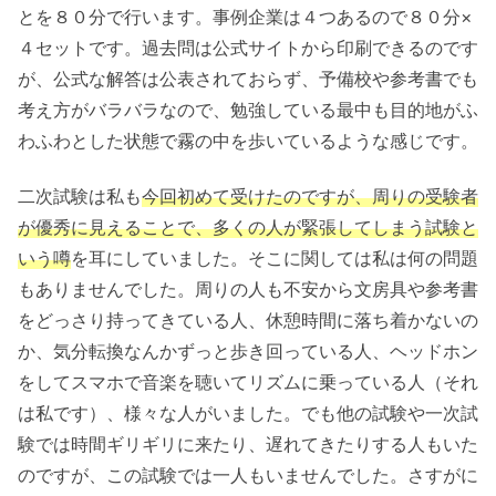
とを８０分で行います。事例企業は４つあるので８０分×
４セットです。過去問は公式サイトから印刷できるのです
が、公式な解答は公表されておらず、予備校や参考書でも
考え方がバラバラなので、勉強している最中も目的地がふ
わふわとした状態で霧の中を歩いているような感じです。
二次試験は私も
今回初めて受けたのですが、周りの受験者
が優秀に見えることで、多くの人が緊張してしまう試験と
いう噂
を耳にしていました。そこに関しては私は何の問題
もありませんでした。周りの人も不安から文房具や参考書
をどっさり持ってきている人、休憩時間に落ち着かないの
か、気分転換なんかずっと歩き回っている人、ヘッドホン
をしてスマホで音楽を聴いてリズムに乗っている人（それ
は私です）、様々な人がいました。でも他の試験や一次試
験では時間ギリギリに来たり、遅れてきたりする人もいた
のですが、この試験では一人もいませんでした。さすがに