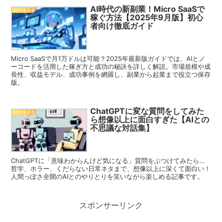
AI時代の新副業！Micro SaaSで
AI関連ネタ
稼ぐ方法【2025年9月版】初心
者向け徹底ガイド
Micro SaaSで月1万ドルは可能？2025年最新版ガイドでは、AIとノ
ーコードを活用した稼ぎ方と成功の秘訣を詳しく解説。市場規模や成
長性、収益モデル、成功事例を網羅し、副業から起業まで役立つ保存
版。
ChatGPTに変な質問をしてみた
AI関連ネタ
ら想像以上に面白すぎた【AIとの
不思議な対話集】
ChatGPTに「意味わからんけど気になる」質問をぶつけてみたら…
哲学、ホラー、くだらない日常ネタまで、想像以上に深くて面白い！
人間っぽさ全開のAIとのやりとりを笑いながら楽しめる記事です。
スポンサーリンク