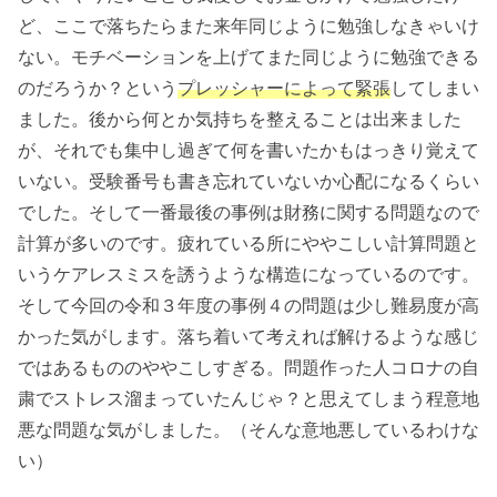
ど、ここで落ちたらまた来年同じように勉強しなきゃいけ
ない。モチベーションを上げてまた同じように勉強できる
のだろうか？という
プレッシャーによって緊張
してしまい
ました。後から何とか気持ちを整えることは出来ました
が、それでも集中し過ぎて何を書いたかもはっきり覚えて
いない。受験番号も書き忘れていないか心配になるくらい
でした。そして一番最後の事例は財務に関する問題なので
計算が多いのです。疲れている所にややこしい計算問題と
いうケアレスミスを誘うような構造になっているのです。
そして今回の令和３年度の事例４の問題は少し難易度が高
かった気がします。落ち着いて考えれば解けるような感じ
ではあるもののややこしすぎる。問題作った人コロナの自
粛でストレス溜まっていたんじゃ？と思えてしまう程意地
悪な問題な気がしました。（そんな意地悪しているわけな
い）