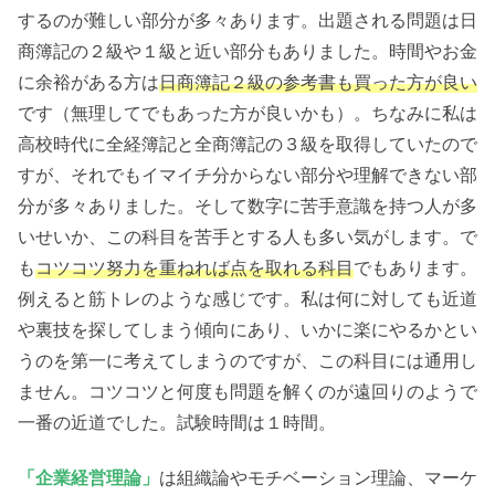
するのが難しい部分が多々あります。出題される問題は日
商簿記の２級や１級と近い部分もありました。時間やお金
に余裕がある方は
日商簿記２級の参考書も買った方が良い
です（無理してでもあった方が良いかも）。ちなみに私は
高校時代に全経簿記と全商簿記の３級を取得していたので
すが、それでもイマイチ分からない部分や理解できない部
分が多々ありました。そして数字に苦手意識を持つ人が多
いせいか、この科目を苦手とする人も多い気がします。で
も
コツコツ努力を重ねれば点を取れる科目
でもあります。
例えると筋トレのような感じです。私は何に対しても近道
や裏技を探してしまう傾向にあり、いかに楽にやるかとい
うのを第一に考えてしまうのですが、この科目には通用し
ません。コツコツと何度も問題を解くのが遠回りのようで
一番の近道でした。試験時間は１時間。
「企業経営理論」
は組織論やモチベーション理論、マーケ