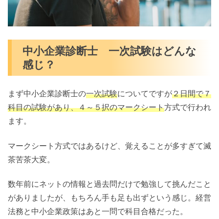
中小企業診断士 一次試験はどんな
感じ？
まず中小企業診断士の
一次試験
についてですが
２日間で７
科目の試験があり、４～５択のマークシート
方式で行われ
ます。
マークシート方式ではあるけど、覚えることが多すぎて滅
茶苦茶大変。
数年前にネットの情報と過去問だけで勉強して挑んだこと
がありましたが、もちろん手も足も出ずという感じ。経営
法務と中小企業政策はあと一問で科目合格だった。