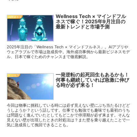
Wellness Tech × マインドフル
AI関連ネタ
ネスで稼ぐ！2025年9月注目の
最新トレンドと市場予測
2025年注目の「Wellness Tech × マインドフルネス」。AIアプリや
ウェアラブルで市場は急成長中。海外成功事例から最新ビジネスモデ
ル、日本で稼ぐためのチャンスまで徹底解説。
一発逆転の起死回生もあるかも！
ビジネス
何事も継続していれば急激に伸び
る時が必ず来る！
今回は物事に挑戦している時には必ず見えない壁にぶち当たるけどど
うしようか？という話しです。仕事でも勉強でも趣味でも最初のうち
は問題なく進んでいたとしてもどこかで停滞期が必ず来ます。そんな
見えない壁が出現したときの対処法は？また壁を乗り越えたことで一
気に急成長して挽回できることも。