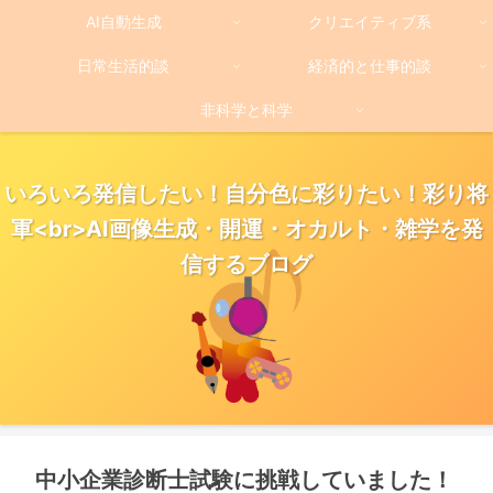
AI自動生成
クリエイティブ系
日常生活的談
経済的と仕事的談
非科学と科学
いろいろ発信したい！自分色に彩りたい！彩り将
軍<br>AI画像生成・開運・オカルト・雑学を発
信するブログ
中小企業診断士試験に挑戦していました！