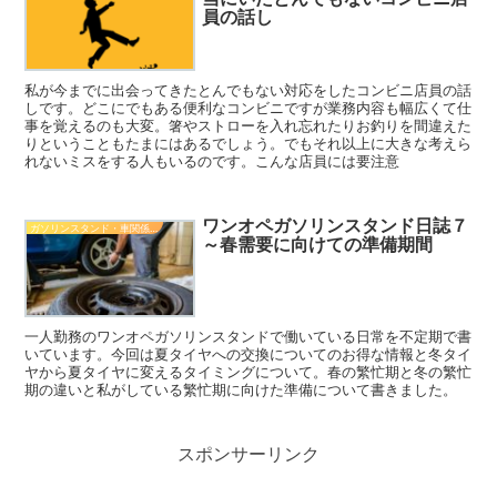
員の話し
私が今までに出会ってきたとんでもない対応をしたコンビニ店員の話
しです。どこにでもある便利なコンビニですが業務内容も幅広くて仕
事を覚えるのも大変。箸やストローを入れ忘れたりお釣りを間違えた
りということもたまにはあるでしょう。でもそれ以上に大きな考えら
れないミスをする人もいるのです。こんな店員には要注意
ワンオペガソリンスタンド日誌７
ガソリンスタンド・車関係知識
～春需要に向けての準備期間
一人勤務のワンオペガソリンスタンドで働いている日常を不定期で書
いています。今回は夏タイヤへの交換についてのお得な情報と冬タイ
ヤから夏タイヤに変えるタイミングについて。春の繁忙期と冬の繁忙
期の違いと私がしている繁忙期に向けた準備について書きました。
スポンサーリンク