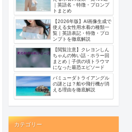
｜英語名・特徴・プロンプ
トまとめ
【2026年版】AI画像生成で
使える女性用水着の種類一
覧｜英語表記・特徴・プロ
ンプトを徹底解説
【閲覧注意】クレヨンしん
ちゃんの怖い話・ホラー回
まとめ｜子供の頃トラウマ
になった最恐エピソード
バミューダトライアングル
の謎とは？船や飛行機が消
える理由を徹底解説
カテゴリー