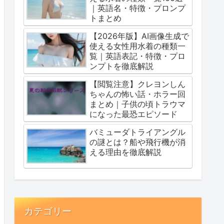
｜英語名・特徴・プロンプ
トまとめ
【2026年版】AI画像生成で
使える女性用水着の種類一
覧｜英語表記・特徴・プロ
ンプトを徹底解説
【閲覧注意】クレヨンしん
ちゃんの怖い話・ホラー回
まとめ｜子供の頃トラウマ
になった最恐エピソード
バミューダトライアングル
の謎とは？船や飛行機が消
える理由を徹底解説
カテゴリー