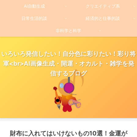
AI自動生成
クリエイティブ系
日常生活的談
経済的と仕事的談
非科学と科学
いろいろ発信したい！自分色に彩りたい！彩り将
軍<br>AI画像生成・開運・オカルト・雑学を発
信するブログ
財布に入れてはいけないもの10選！金運が