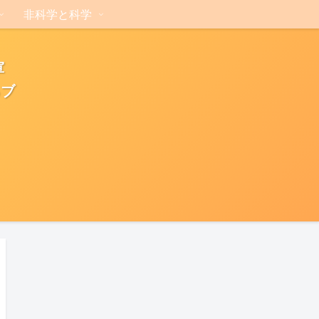
非科学と科学
軍
るブ