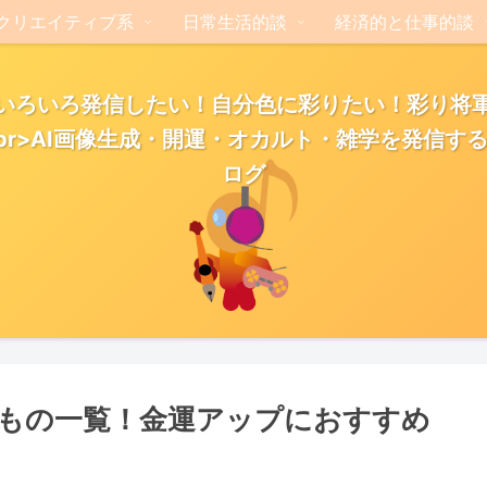
クリエイティブ系
日常生活的談
経済的と仕事的談
いろいろ発信したい！自分色に彩りたい！彩り将
br>AI画像生成・開運・オカルト・雑学を発信す
ログ
もの一覧！金運アップにおすすめ