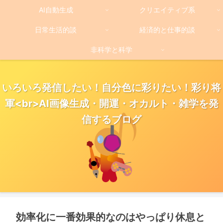
AI自動生成
クリエイティブ系
日常生活的談
経済的と仕事的談
非科学と科学
いろいろ発信したい！自分色に彩りたい！彩り将
軍<br>AI画像生成・開運・オカルト・雑学を発
信するブログ
効率化に一番効果的なのはやっぱり休息と