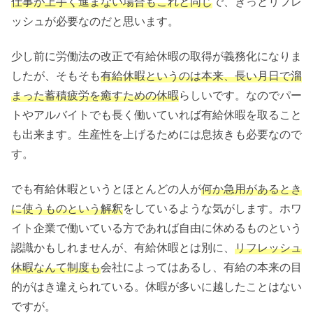
仕事が上手く進まない場合もこれと同じ
で、きっとリフレ
ッシュが必要なのだと思います。
少し前に労働法の改正で有給休暇の取得が義務化になりま
したが、そもそも
有給休暇というのは本来、長い月日で溜
まった蓄積疲労を癒すための休暇
らしいです。なのでパー
トやアルバイトでも長く働いていれば有給休暇を取ること
も出来ます。生産性を上げるためには息抜きも必要なので
す。
でも有給休暇というとほとんどの人が
何か急用があるとき
に使うものという解釈
をしているような気がします。ホワ
イト企業で働いている方であれば自由に休めるものという
認識かもしれませんが、有給休暇とは別に、
リフレッシュ
休暇なんて制度も
会社によってはあるし、有給の本来の目
的がはき違えられている。休暇が多いに越したことはない
ですが。