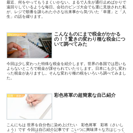
最近、何をやってもうまくいかない。まるで人生が通行止めばかりで
遠回りしているような毎日。会社のビンゴ大会でも運に見放された私
が、レジで順番を譲られた小さな出来事から気づいた「幸運」と「人
生」の話を綴ります。
こんなものにまで税金がかかる
Uncategorized
の！？驚きの変わり種な税金につ
いて調べてみた
今回は少し変わった特殊な税金を紹介します。世界の各国では思いも
よらないところで税金が課せられていたりします。日本にも少し変わ
った税金がありますし。そんな変わり種の税をいろいろ調べてみまし
た。
彩色将軍の超簡素な自己紹介
日常・体験談
こんにちは 世界を自分色に染め上げたい 彩色将軍 彩将（さいし
ょう）です 今回は自己紹介記事です こいつに興味津々な方はじっく