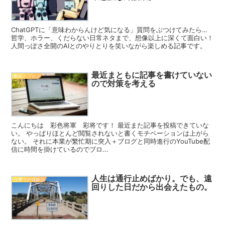
ChatGPTに「意味わからんけど気になる」質問をぶつけてみたら…
哲学、ホラー、くだらない日常ネタまで、想像以上に深くて面白い！
人間っぽさ全開のAIとのやりとりを笑いながら楽しめる記事です。
最近まともに記事を書けていない
動画とブログ
ので対策を考える
こんにちは 彩色将軍 彩将です！ 最近また記事を投稿できていな
い。 やっぱりほとんど閲覧されないと書くモチベーションは上がら
ない。 それに本業が繁忙期に突入＋ブログと同時進行のYouTube配
信に時間を掛けているのでブロ...
人生は通行止めばかり。でも、遠
仕事での体験談
回りした日だから出会えたもの。