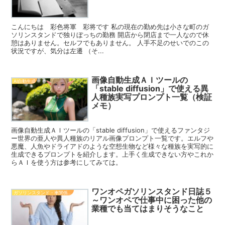
こんにちは 彩色将軍 彩将です 私の現在の勤め先は小さな町のガ
ソリンスタンドで独りぼっちの勤務 開店から閉店まで一人なので休
憩はありません。セルフでもありません。 人手不足のせいでのこの
状況ですが、気分は左遷 （そ...
画像自動生成ＡＩツールの
AI自動生成
「stable diffusion」で使える異
人種族実写プロンプト一覧（検証
メモ）
画像自動生成ＡＩツールの「stable diffusion」で使えるファンタジ
ー世界の亜人や異人種族のリアル画像プロンプト一覧です。エルフや
悪魔、人魚やドライアドのような空想生物など様々な種族を実写的に
生成できるプロンプトを紹介します。上手く生成できない方やこれか
らＡＩを使う方は参考にしてみては。
ワンオペガソリンスタンド日誌５
ガソリンスタンド・車関係知識
～ワンオペで仕事中に困った他の
業種でも当てはまりそうなこと