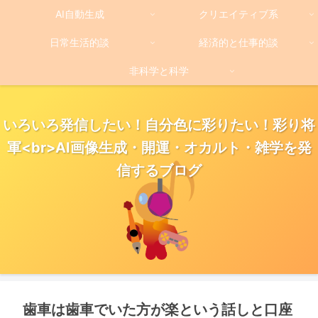
AI自動生成
クリエイティブ系
日常生活的談
経済的と仕事的談
非科学と科学
いろいろ発信したい！自分色に彩りたい！彩り将
軍<br>AI画像生成・開運・オカルト・雑学を発
信するブログ
歯車は歯車でいた方が楽という話しと口座