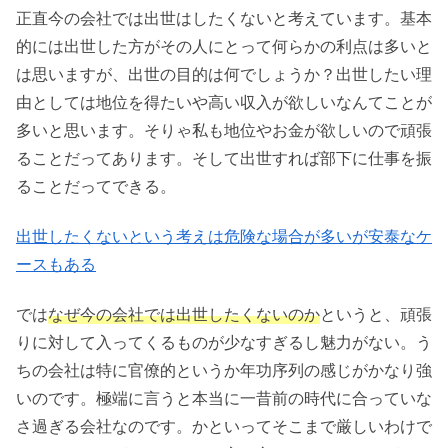
正直今の会社では出世はしたくないと考えています。基本
的には出世した方がその人にとって何らかの利点は多いと
は思いますが、出世の目的は何でしょうか？出世したい理
由としては地位を得たいや高い収入が欲しいなんてことが
多いと思います。そりゃ私も地位やお金が欲しいので頑張
ることだってあります。そして出世すれば部下に仕事を振
ることだってできる。
出世したくないという考えは危険な場合が多いが安泰なケ
ースもある
では
なぜ今の会社では出世したくないのか
というと、頑張
りに対して入ってくるものが少なすぎるし魅力がない。う
ちの会社は特に官僚的というか年功序列の感じがかなり強
いのです。極端に言うと本当に一昔前の時代に合っていな
さ過ぎる会社なのです。かといってそこまで厳しいわけで