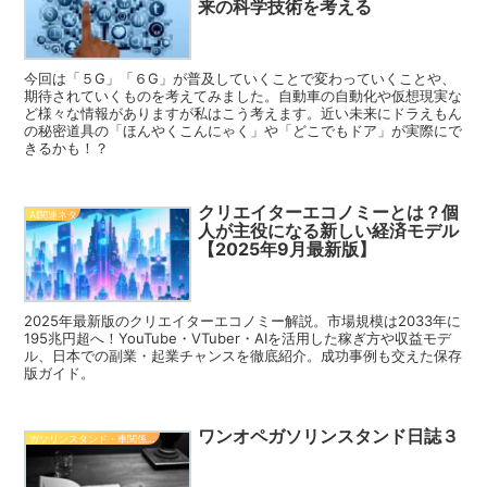
来の科学技術を考える
今回は「５G」「６G」が普及していくことで変わっていくことや、
期待されていくものを考えてみました。自動車の自動化や仮想現実な
ど様々な情報がありますが私はこう考えます。近い未来にドラえもん
の秘密道具の「ほんやくこんにゃく」や「どこでもドア」が実際にで
きるかも！？
クリエイターエコノミーとは？個
AI関連ネタ
人が主役になる新しい経済モデル
【2025年9月最新版】
2025年最新版のクリエイターエコノミー解説。市場規模は2033年に
195兆円超へ！YouTube・VTuber・AIを活用した稼ぎ方や収益モデ
ル、日本での副業・起業チャンスを徹底紹介。成功事例も交えた保存
版ガイド。
ワンオペガソリンスタンド日誌３
ガソリンスタンド・車関係知識