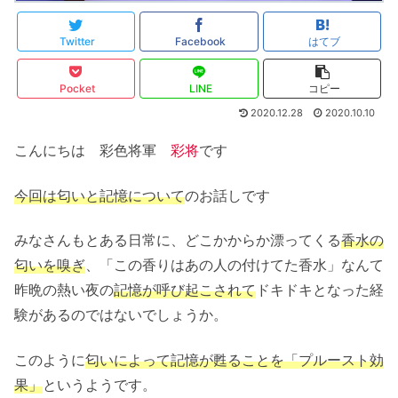
Twitter
Facebook
はてブ
Pocket
LINE
コピー
2020.12.28
2020.10.10
こんにちは 彩色将軍
彩将
です
今回は匂いと記憶について
のお話しです
みなさんもとある日常に、どこかからか漂ってくる
香水の
匂いを嗅ぎ
、「この香りはあの人の付けてた香水」なんて
昨晩の熱い夜の
記憶が呼び起こされて
ドキドキとなった経
験があるのではないでしょうか。
このように
匂いによって記憶が甦ることを「プルースト効
果」
というようです。