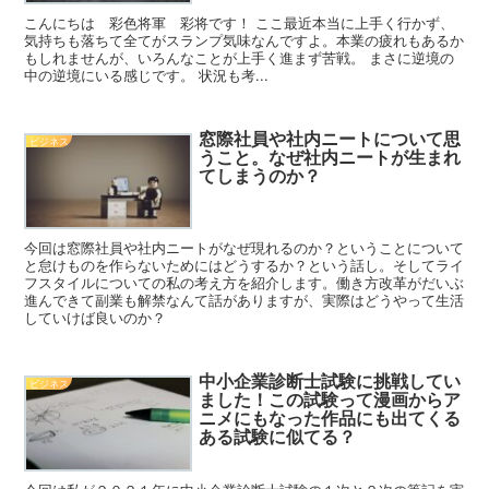
こんにちは 彩色将軍 彩将です！ ここ最近本当に上手く行かず、
気持ちも落ちて全てがスランプ気味なんですよ。本業の疲れもあるか
もしれませんが、いろんなことが上手く進まず苦戦。 まさに逆境の
中の逆境にいる感じです。 状況も考...
窓際社員や社内ニートについて思
ビジネス
うこと。なぜ社内ニートが生まれ
てしまうのか？
今回は窓際社員や社内ニートがなぜ現れるのか？ということについて
と怠けものを作らないためにはどうするか？という話し。そしてライ
フスタイルについての私の考え方を紹介します。働き方改革がだいぶ
進んできて副業も解禁なんて話がありますが、実際はどうやって生活
していけば良いのか？
中小企業診断士試験に挑戦してい
ビジネス
ました！この試験って漫画からア
ニメにもなった作品にも出てくる
ある試験に似てる？