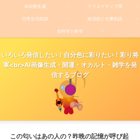
AI自動生成
クリエイティブ系
日常生活的談
経済的と仕事的談
非科学と科学
いろいろ発信したい！自分色に彩りたい！彩り将
軍<br>AI画像生成・開運・オカルト・雑学を発
信するブログ
この匂いはあの人の？昨晩の記憶が呼び起