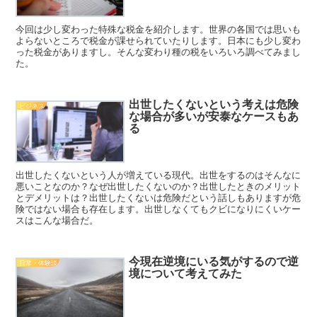
今回は少し変わった特殊な税金を紹介します。世界の各国では思いも
よらないところで税金が課せられていたりします。日本にも少し変わ
った税金がありますし。そんな変わり種の税をいろいろ調べてみまし
た。
出世したくないという考えは危険
ビジネス
な場合が多いが安泰なケースもあ
る
出世したくないという人が増えている現代。出世をするのはそんなに
悪いことなのか？なぜ出世したくないのか？出世したときのメリット
とデメリットは？出世したくないは危険だという話しもありますが危
険ではない場合も存在します。出世しなくてもクビになりにくいケー
スはこんな場合だ。
今現在逆境にいる気がするので逆
日常・体験談
境について考えてみた