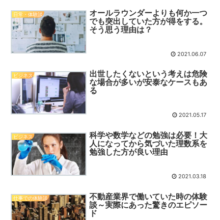
オールラウンダーよりも何か一つ
日常・体験談
でも突出していた方が得をする。
そう思う理由は？
2021.06.07
出世したくないという考えは危険
ビジネス
な場合が多いが安泰なケースもあ
る
2021.05.17
科学や数学などの勉強は必要！大
ビジネス
人になってから気づいた理数系を
勉強した方が良い理由
2021.03.18
不動産業界で働いていた時の体験
仕事での体験談
談～実際にあった驚きのエピソー
ド