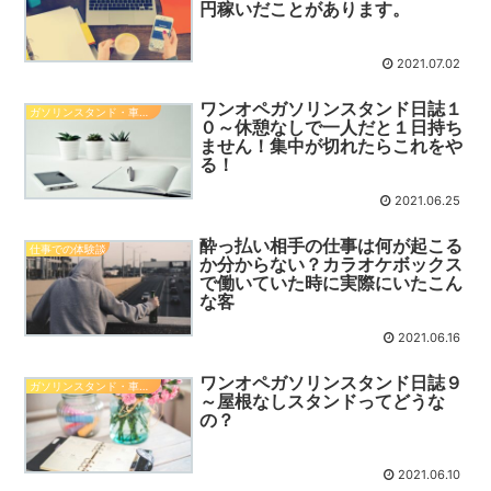
円稼いだことがあります。
2021.07.02
ワンオペガソリンスタンド日誌１
ガソリンスタンド・車関係知識
０～休憩なしで一人だと１日持ち
ません！集中が切れたらこれをや
る！
2021.06.25
酔っ払い相手の仕事は何が起こる
仕事での体験談
か分からない？カラオケボックス
で働いていた時に実際にいたこん
な客
2021.06.16
ワンオペガソリンスタンド日誌９
ガソリンスタンド・車関係知識
～屋根なしスタンドってどうな
の？
2021.06.10