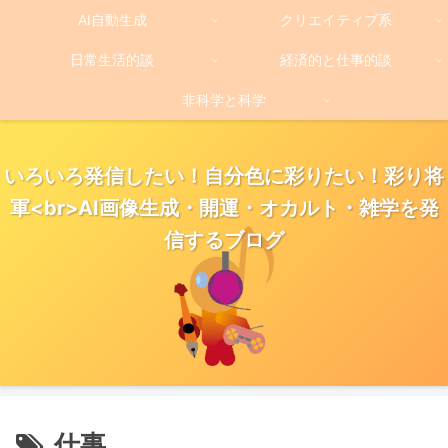
AI自動生成
クリエイティブ系
日常生活的談
経済的と仕事的談
非科学と科学
いろいろ発信したい！自分色に彩りたい！彩り将
軍<br>AI画像生成・開運・オカルト・雑学を発
信するブログ
仕事