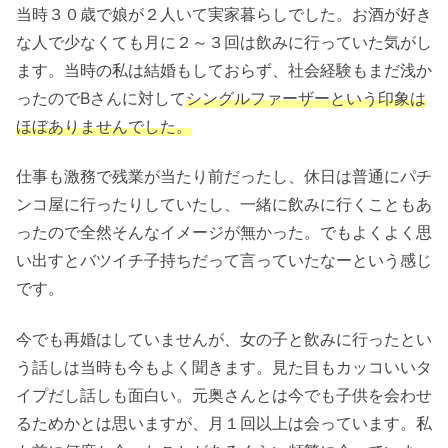
当時３０歳で娘が２人いて実家暮らしでした。お酒が好き
な人で少なくても月に２～３回は飲みに行っていた気がし
ます。当時の私は結婚もしておらず、社会経験もまだ浅か
ったのでBさんに対して
シングルファーザーという印象は
ほぼありませんでした。
仕事も激務で残業が当たり前だったし、休日は普通にパチ
ンコ屋に行ったりしていたし、一緒に飲みに行くこともあ
ったので全然そんなイメージが無かった。でもよくよく思
い出すとバツイチ子持ちだって言っていたなーという感じ
です。
今でも再婚はしていませんが、女の子と飲みに行ったとい
う話しは当時も今もよく聞きます。見た目もカッコいいタ
イプだし話しも面白い。元奥さんとは今でも子供を会わせ
るためかとは思いますが、月１回以上は会っています。私