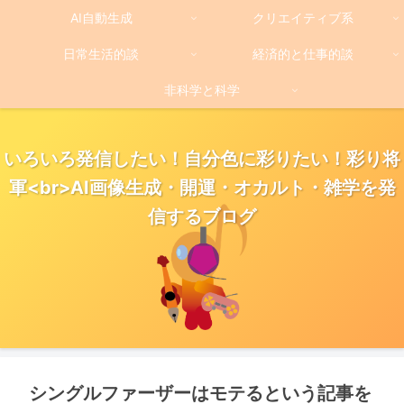
AI自動生成
クリエイティブ系
日常生活的談
経済的と仕事的談
非科学と科学
いろいろ発信したい！自分色に彩りたい！彩り将
軍<br>AI画像生成・開運・オカルト・雑学を発
信するブログ
シングルファーザーはモテるという記事を