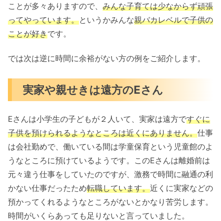
ことが多々ありますので、
みんな子育ては少なからず頑張
ってやっています。
というかみんな
親バカレベルで子供の
ことが好き
です。
では次は逆に時間に余裕がない方の例をご紹介します。
実家や親せきは遠方のEさん
Eさんは小学生の子どもが２人いて、実家は遠方で
すぐに
子供を預けられるようなところは近くにありません。
仕事
は会社勤めで、働いている間は学童保育という児童館のよ
うなところに預けているようです。このEさんは離婚前は
元々違う仕事をしていたのですが、激務で時間に融通の利
かない仕事だったため
転職しています。
近くに実家などの
預かってくれるようなところがないとかなり苦労します。
時間がいくらあっても足りないと言っていました。