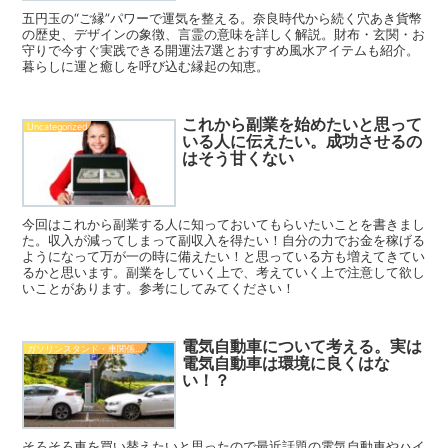
五円玉の“ご縁”パワーで運気を整える。奈良時代から続く穴あき貨幣
の歴史、デザインの象徴、言霊の意味を詳しく解説。財布・玄関・お
守りで今すぐ実践できる開運法7選とおすすめ風水アイテムも紹介。
暮らしに運と癒しを呼び込む縁起の知恵。
これから副業を始めたいと思って
Uncategorized
いる人に伝えたい。成功させるの
はそう甘くない
今回はこれから副業する人に知っておいてもらいたいことを書きまし
た。収入が減ってしまって副収入を得たい！自分の力でお金を稼げる
ようになって万が一の時に備えたい！と思っている方も増えてきてい
るかと思います。副業をしていく上で、考えていく上で注意して欲し
いことがあります。参考にしてみてください！
電気自動車について考える。実は
ガソリンスタンド・車関係知識
電気自動車は環境に良くはな
い！？
そろそろ車を買い替えたいと思ったので最近話題の電気自動車やハイ