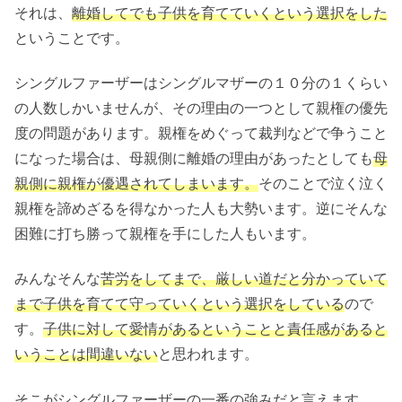
それは、
離婚してでも子供を育てていくという選択をした
ということです。
シングルファーザーはシングルマザーの１０分の１くらい
の人数しかいませんが、その理由の一つとして親権の優先
度の問題があります。親権をめぐって裁判などで争うこと
になった場合は、母親側に離婚の理由があったとしても
母
親側に親権が優遇されてしまいます。
そのことで泣く泣く
親権を諦めざるを得なかった人も大勢います。逆にそんな
困難に打ち勝って親権を手にした人もいます。
みんなそんな
苦労をしてまで、厳しい道だと分かっていて
まで子供を育てて守っていくという選択をしている
ので
す。
子供に対して愛情があるということと責任感があると
いうことは間違いない
と思われます。
そこがシングルファーザーの一番の強みだと言えます。