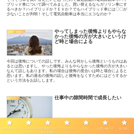
ブリッド車について調べてみました。買い替えるならガソリン車にす
るべきか？ハイブリッドか？ＥＶか？でもハイブリッド車には〇〇が
少ないことが判明！そして電気自動車は本当にエコなのか？
やってしまった後悔よりもやらな
日常・体験談
かった後悔の方が大きいというけ
ど時と場合による
今回は後悔についての話しです。みんな何かしら後悔というものはあ
るとは思いますし、やった後悔よりもやらなかった後悔の方が大きい
なんて話しもあります。私の場合は後悔の度合いは時と場合によると
思います。私の過去の後悔の話しと後悔をなくすためにはどうするか
という方法をお話しします。
仕事中の隙間時間で成長したい
ビジネス
こんにちは 彩色将軍 彩将です みなさんは仕事中の隙間時間って
お問い合わせ
プライバシーポ
特定商取引法に
マイアカウント
支払い
お買い物カゴ
自己紹介
結構多かったりしませんか？ 移動中の時間や待ち合わせ前の数分、
リシー
基づく表記