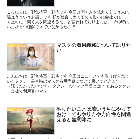
こんにちは 彩色将軍 彩将です 今回は聞く人や教えてもらう人は
選ぼうというお話しです 私が社会に出て初めて働いた会社では、よ
く上司に「聞く人を間違えるな」と言われておりました。 その時は
いまひとつ理解できていなかったので...
マスクの着用義務について語りた
日常・体験談
い
こんにちは 彩色将軍 彩将です 今回はニュースでも取りげられて
いるタクシー乗車時のマスク着用問題について書いていきます。
（話したかったのです） タクシーのマスク問題とは？ とあるタクシ
ー会社で利用客のマス...
やりたいことは若いうちにやって
日常・体験談
おけ！でもやり方や方向性を間違
えると無意味に