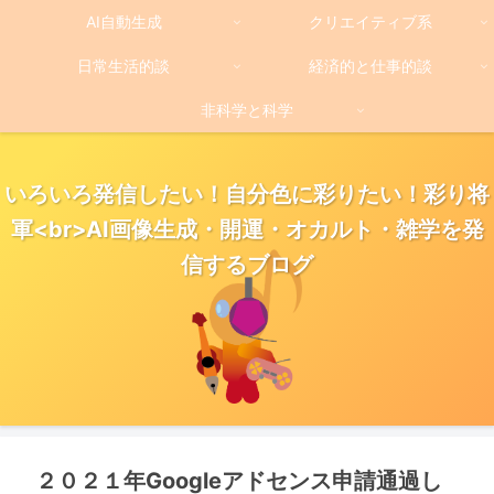
AI自動生成
クリエイティブ系
日常生活的談
経済的と仕事的談
非科学と科学
いろいろ発信したい！自分色に彩りたい！彩り将
軍<br>AI画像生成・開運・オカルト・雑学を発
信するブログ
２０２１年Googleアドセンス申請通過し