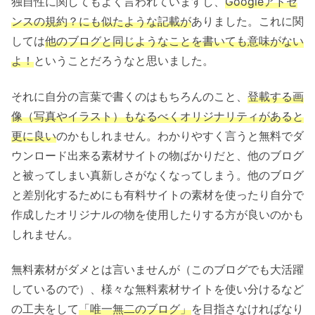
独自性に関してもよく言われていますし、
Googleアドセ
ンスの規約？にも似たような記載が
ありました。これに関
しては
他のブログと同じようなことを書いても意味がない
よ！
ということだろうなと思いました。
それに自分の言葉で書くのはもちろんのこと、
登載する画
像（写真やイラスト）もなるべくオリジナリティがあると
更に良い
のかもしれません。わかりやすく言うと無料でダ
ウンロード出来る素材サイトの物ばかりだと、他のブログ
と被ってしまい真新しさがなくなってしまう。他のブログ
と差別化するためにも有料サイトの素材を使ったり自分で
作成したオリジナルの物を使用したりする方が良いのかも
しれません。
無料素材がダメとは言いませんが（このブログでも大活躍
しているので）、様々な無料素材サイトを使い分けるなど
の工夫をして
「唯一無二のブログ」
を目指さなければなり