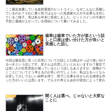
ここ最近急騰している仮想通貨のビットコイン。なぜこんなに高騰し
ているのか？それに乗り気ではなかった投資家の人や大企業も注目し
ているご様子。実は私も年末に投資しました。ビットコインの今後の
予想と価値が上がっている理由について書いてみました。
歯車は歯車でいた方が楽という話
ビジネス
しと口座は使い分けた方が良いと
実感した話し
今回は最近思い至った出世についての話しと口座はやっぱり使い分け
るべきという話しです。皆さんは出世したいとおもいますか？最近で
は若い人の出世意欲が減っているという話しもありますが、役職がつ
くことについてどう考えるのが良いのでしょうか。私はなるべくなら
出世して少しでもいい給料を得て、部下に仕事を任せられる環境を作
った方がいいとは思います。でもその考えも会社や状況によって変わ
ります。
聞く人は選べ。じゃないと大変な
ビジネス
ことに