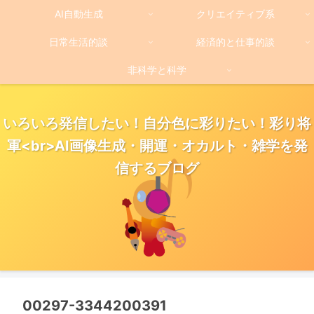
AI自動生成
クリエイティブ系
日常生活的談
経済的と仕事的談
非科学と科学
いろいろ発信したい！自分色に彩りたい！彩り将
軍<br>AI画像生成・開運・オカルト・雑学を発
信するブログ
00297-3344200391