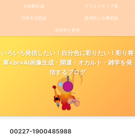
AI自動生成
クリエイティブ系
日常生活的談
経済的と仕事的談
非科学と科学
いろいろ発信したい！自分色に彩りたい！彩り将
軍<br>AI画像生成・開運・オカルト・雑学を発
信するブログ
00227-1900485988