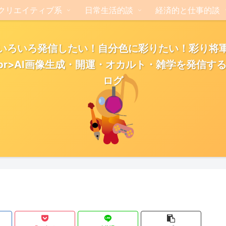
クリエイティブ系
日常生活的談
経済的と仕事的談
いろいろ発信したい！自分色に彩りたい！彩り将
br>AI画像生成・開運・オカルト・雑学を発信す
ログ