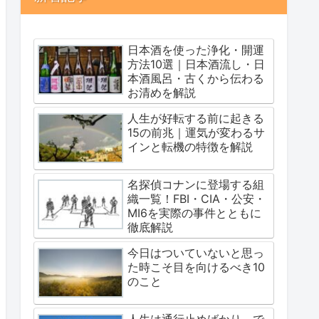
日本酒を使った浄化・開運
方法10選｜日本酒流し・日
本酒風呂・古くから伝わる
お清めを解説
人生が好転する前に起きる
15の前兆｜運気が変わるサ
インと転機の特徴を解説
名探偵コナンに登場する組
織一覧！FBI・CIA・公安・
MI6を実際の事件とともに
徹底解説
今日はついていないと思っ
た時こそ目を向けるべき10
のこと
人生は通行止めばかり。で