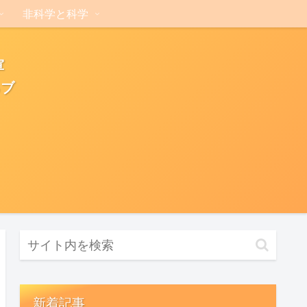
非科学と科学
軍
るブ
新着記事