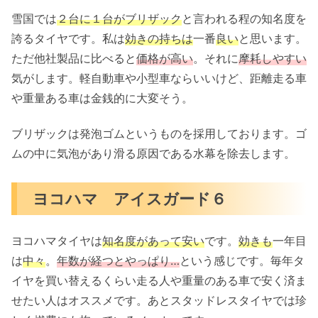
雪国では
２台に１台がブリザック
と言われる程の知名度を
誇るタイヤです。私は
効きの持ちは
一番
良い
と思います。
ただ他社製品に比べると
価格が高い
。それに
摩耗しやすい
気がします。軽自動車や小型車ならいいけど、距離走る車
や重量ある車は金銭的に大変そう。
ブリザックは発泡ゴムというものを採用しております。ゴ
ムの中に気泡があり滑る原因である水幕を除去します。
ヨコハマ アイスガード６
ヨコハマタイヤは
知名度があって安い
です。
効きも
一年目
は
中々
。
年数が経つとやっぱり…
という感じです。毎年タ
イヤを買い替えるくらい走る人や重量のある車で安く済ま
せたい人はオススメです。あとスタッドレスタイヤでは珍