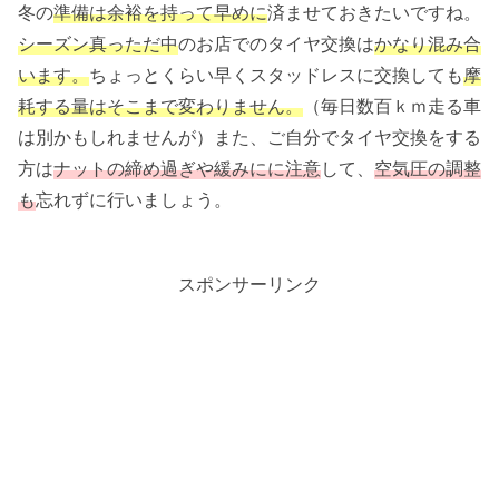
冬の
準備は余裕を持って早めに
済ませておきたいですね。
シーズン真っただ中
のお店でのタイヤ交換は
かなり混み合
います。
ちょっとくらい早くスタッドレスに交換しても
摩
耗する量はそこまで変わりません。
（毎日数百ｋｍ走る車
は別かもしれませんが）また、ご自分でタイヤ交換をする
方は
ナットの締め過ぎや緩みにに注意
して、
空気圧の調整
も
忘れずに行いましょう。
スポンサーリンク