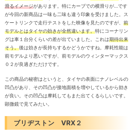
滑るイメージ
があります。特にカーブでの横滑りが…です
が今回の新商品は一味も二味も違う印象を受けました。ス
ケートリンクで走行テストをした映像を見たのですが、
前
モデルとはタイヤの効きが全然違います。
特にコーナリン
グは車１台分くらいの差が出ていました。これは
期待出来
そう。
後は効きが長持ちするかどうかですね。摩耗性能は
前モデルより悪いですが、前モデルのウィンターマックス
０２が良過ぎただけです。
この商品の秘密はというと、タイヤの表面にナノレベルの
凹凸があり、その凹凸が接地面積を増やしているから効き
が良い。その凹凸は摩耗してもまた出てくるらしいです。
顕微鏡で見てみたい。
ブリヂストン VRX２