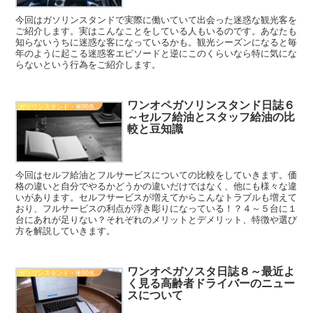
今回はガソリンスタンドで実際に働いていて出会った迷惑な観光客を
ご紹介します。実はこんなことをしている人もいるのです。あなたも
知らないうちに迷惑な客になっているかも。観光シーズンになると毎
年のように起こる迷惑客エピソードと逆にこのくらいなら特に気にな
らないという行為をご紹介します。
ワンオペガソリンスタンド日誌６
ガソリンスタンド・車関係知識
～セルフ給油とスタッフ給油の比
較と豆知識
今回はセルフ給油とフルサービスについての比較をしていきます。価
格の違いと自分でやるかどうかの違いだけではなく、他にも様々な違
いがあります。セルフサービスが増えてからこんなトラブルも増えて
おり、フルサービスの利点が浮き彫りになっている！？４～５台に１
台にあれが足りない？それぞれのメリットとデメリット、特徴や選び
方を解説していきます。
ワンオペガソスタ日誌８～最近よ
ガソリンスタンド・車関係知識
く見る高齢者ドライバーのニュー
スについて