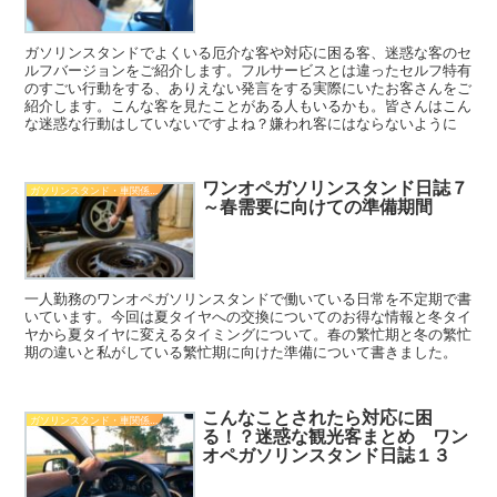
ガソリンスタンドでよくいる厄介な客や対応に困る客、迷惑な客のセ
ルフバージョンをご紹介します。フルサービスとは違ったセルフ特有
のすごい行動をする、ありえない発言をする実際にいたお客さんをご
紹介します。こんな客を見たことがある人もいるかも。皆さんはこん
な迷惑な行動はしていないですよね？嫌われ客にはならないように
ワンオペガソリンスタンド日誌７
ガソリンスタンド・車関係知識
～春需要に向けての準備期間
一人勤務のワンオペガソリンスタンドで働いている日常を不定期で書
いています。今回は夏タイヤへの交換についてのお得な情報と冬タイ
ヤから夏タイヤに変えるタイミングについて。春の繁忙期と冬の繁忙
期の違いと私がしている繁忙期に向けた準備について書きました。
こんなことされたら対応に困
ガソリンスタンド・車関係知識
る！？迷惑な観光客まとめ ワン
オペガソリンスタンド日誌１３