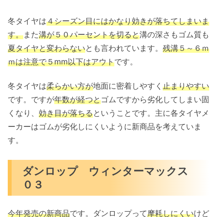
冬タイヤは
４シーズン目にはかなり効きが落ちてしまいま
す。
また
溝が５０パーセントを切ると
溝の深さもゴム質も
夏タイヤと変わらない
とも言われています。
残溝５～６ｍ
ｍは注意で５mm以下はアウト
です。
冬タイヤは
柔らかい方が
地面に密着しやすく
止まりやすい
です。ですが
年数が経つと
ゴムですから劣化してしまい固
くなり、
効き目が落ちる
ということです。主に各タイヤメ
ーカーはゴムが劣化しにくいように新商品を考えていま
す。
ダンロップ ウィンターマックス
０３
今年発売の新商品
です。ダンロップって
摩耗しにくい
けど