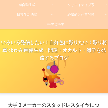
AI自動生成
クリエイティブ系
日常生活的談
経済的と仕事的談
非科学と科学
いろいろ発信したい！自分色に彩りたい！彩り将
軍<br>AI画像生成・開運・オカルト・雑学を発
信するブログ
大手３メーカーのスタッドレスタイヤにつ