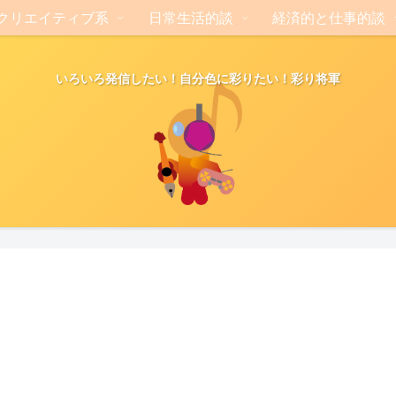
クリエイティブ系
日常生活的談
経済的と仕事的談
いろいろ発信したい！自分色に彩りたい！彩り将軍