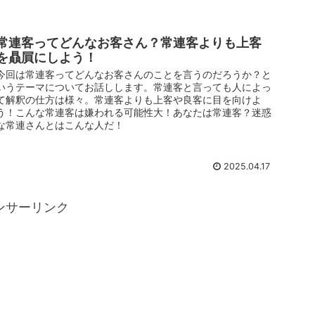
常連客ってどんなお客さん？常連客よりも上客
を贔屓にしよう！
今回は常連客ってどんなお客さんのことを言うのだろうか？と
いうテーマについてお話しします。常連客と言っても人によっ
て解釈の仕方は様々。常連客よりも上客や良客に目を向けよ
う！こんな常連客は嫌われる可能性大！あなたは常連客？迷惑
な常連さんとはこんな人だ！
2025.04.17
ンサーリンク