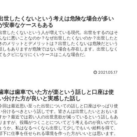
出世したくないという考えは危険な場合が多い
が安泰なケースもある
出世したくないという人が増えている現代。出世をするのはそ
んなに悪いことなのか？なぜ出世したくないのか？出世したと
きのメリットとデメリットは？出世したくないは危険だという
話しもありますが危険ではない場合も存在します。出世しなく
てもクビになりにくいケースはこんな場合だ。
2021.05.17
歯車は歯車でいた方が楽という話しと口座は使
い分けた方が良いと実感した話し
今回は最近思い至った出世についての話しと口座はやっぱり使
い分けるべきという話しです。皆さんは出世したいとおもいま
すか？最近では若い人の出世意欲が減っているという話しもあ
りますが、役職がつくことについてどう考えるのが良いのでし
ょうか。私はなるべくなら出世して少しでもいい給料を得て、
部下に仕事を任せられる環境を作った方がいいとは思います。