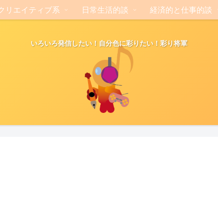
クリエイティブ系
日常生活的談
経済的と仕事的談
いろいろ発信したい！自分色に彩りたい！彩り将軍