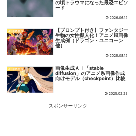
の頃トラウマになった最恐エピソ
ード
2026.06.12
【プロンプト付き】ファンタジー
AI自動生成
生物の女性擬人化！アニメ風画像
生成例（ドラゴン・ユニコーン
他）
2025.08.12
画像生成ＡＩ「stable
AI自動生成
diffusion」のアニメ系画像作成
向けモデル（checkpoint）比較
2025.02.28
スポンサーリンク