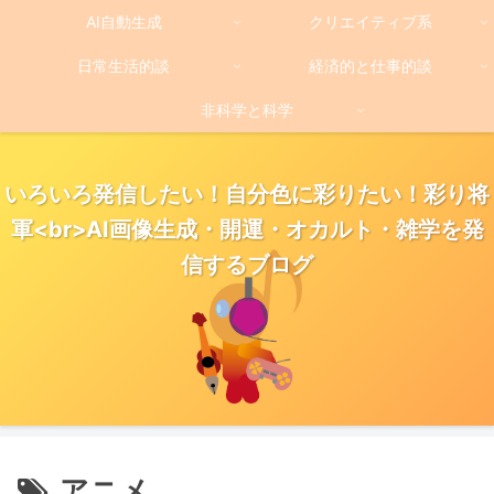
AI自動生成
クリエイティブ系
日常生活的談
経済的と仕事的談
非科学と科学
いろいろ発信したい！自分色に彩りたい！彩り将
軍<br>AI画像生成・開運・オカルト・雑学を発
信するブログ
アニメ