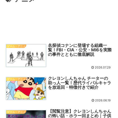
名探偵コナンに登場する組織一
ゲーム・アニメ
覧！FBI・CIA・公安・MI6を実際
の事件とともに徹底解説
2026.07.29
クレヨンしんちゃん チーターの
ゲーム・アニメ
助っ人一覧！歴代ライバルキャラ
を放送回・特徴付きで紹介
2026.06.19
【閲覧注意】クレヨンしんちゃん
ゲーム・アニメ
の怖い話・ホラー回まとめ｜子供