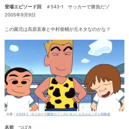
登場エピソード回
＃543-1 サッカーで勝負だゾ
2005年9月9日
この園児は高原直泰と中村俊輔が元ネタなのかな？
出典：
＃543-1 サッカーで勝負だゾ｜クレヨンしんちゃん｜テレ朝動画
名前
つばき