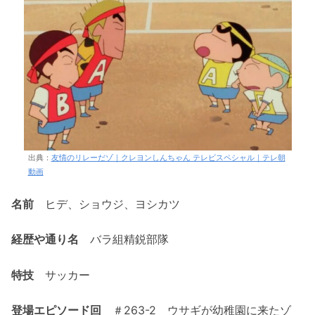
出典：
友情のリレーだゾ｜クレヨンしんちゃん テレビスペシャル｜テレ朝
動画
名前
ヒデ、ショウジ、ヨシカツ
経歴や通り名
バラ組精鋭部隊
特技
サッカー
登場エピソード回
＃263-2 ウサギが幼稚園に来たゾ