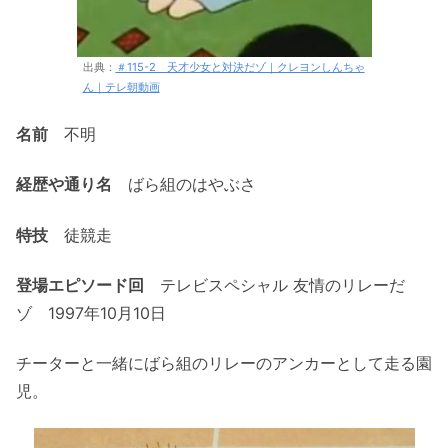
出典：
＃115-2 天才少女と対決だゾ｜クレヨンしんちゃ
ん｜テレ朝動画
名前
不明
経歴や通り名
ばら組のはやぶさ
特技
徒競走
登場エピソード回
テレビスペシャル 友情のリレーだ
ゾ 1997年10月10日
チーターと一緒にばら組のリレーのアンカーとして走る園
児。