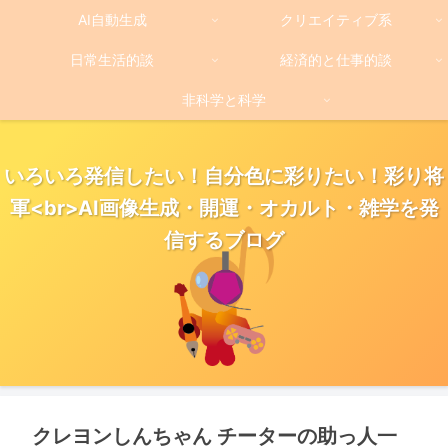
AI自動生成
クリエイティブ系
日常生活的談
経済的と仕事的談
非科学と科学
いろいろ発信したい！自分色に彩りたい！彩り将
軍<br>AI画像生成・開運・オカルト・雑学を発
信するブログ
クレヨンしんちゃん チーターの助っ人一