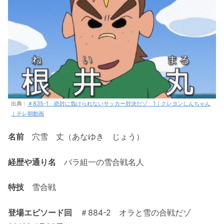
出典：
＃835-1 絶対に負けられないサッカー対決だゾ 1｜クレヨンしんちゃん
｜テレ朝動画
名前
穴雪 丈（あなゆき じょう）
経歴や通り名
バラ組一の雪合戦名人
特技
雪合戦
登場エピソード回
＃884-2 オラと雪の合戦だゾ