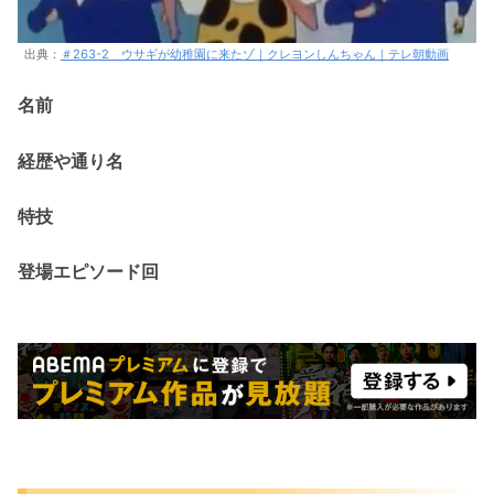
出典：
＃263-2 ウサギが幼稚園に来たゾ｜クレヨンしんちゃん｜テレ朝動画
名前
経歴や通り名
特技
登場エピソード回