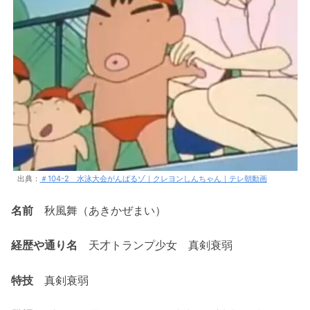
出典：
＃104-2 水泳大会がんばるゾ｜クレヨンしんちゃん｜テレ朝動画
名前
秋風舞（あきかぜまい）
経歴や通り名
天才トランプ少女 真剣衰弱
特技
真剣衰弱