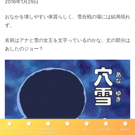
2016年1月29日
おなかを壊しやすい体質らしく、雪合戦の場には結局現れ
ず。
名前はアナと雪の女王を文字っているのかな。丈の部分は
あしたのジョー？
お問い合わせ
プライバシーポ
特定商取引法に
マイアカウント
支払い
お買い物カゴ
自己紹介
リシー
基づく表記