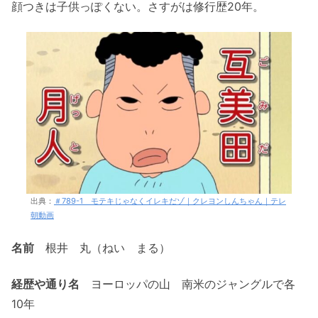
顔つきは子供っぽくない。さすがは修行歴20年。
出典：
＃789-1 モテキじゃなくイレキだゾ｜クレヨンしんちゃん｜テレ
朝動画
名前
根井 丸（ねい まる）
経歴や通り名
ヨーロッパの山 南米のジャングルで各
10年