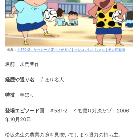
出典：
＃570-2 サッカーで盛り上がるゾ｜クレヨンしんちゃん｜テレ朝動画
名前
加門豊作
経歴や通り名
芋ほり名人
特技
芋ほり
登場エピソード回
＃581-2 イモ掘り対決だゾ 2006
年10月20日
松坂先生の農業の腕を見抜いてしまう眼力の持ち主。