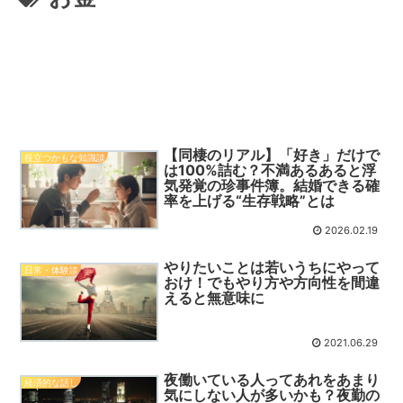
【同棲のリアル】「好き」だけで
役立つかもな知識談
は100%詰む？不満あるあると浮
気発覚の珍事件簿。結婚できる確
率を上げる“生存戦略”とは
2026.02.19
やりたいことは若いうちにやって
日常・体験談
おけ！でもやり方や方向性を間違
えると無意味に
2021.06.29
夜働いている人ってあれをあまり
経済的な話し
気にしない人が多いかも？夜勤の