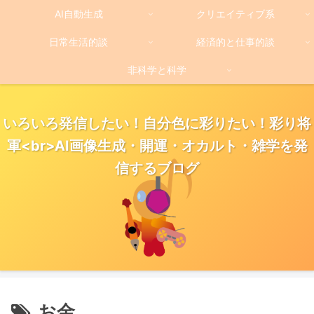
AI自動生成
クリエイティブ系
日常生活的談
経済的と仕事的談
非科学と科学
いろいろ発信したい！自分色に彩りたい！彩り将
軍<br>AI画像生成・開運・オカルト・雑学を発
信するブログ
お金