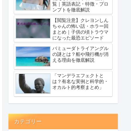
覧｜英語表記・特徴・プロ
ンプトを徹底解説
【閲覧注意】クレヨンしん
ちゃんの怖い話・ホラー回
まとめ｜子供の頃トラウマ
になった最恐エピソード
バミューダトライアングル
の謎とは？船や飛行機が消
える理由を徹底解説
「マンデラエフェクトと
は？有名な実例と科学的・
オカルト的考察まとめ」
カテゴリー