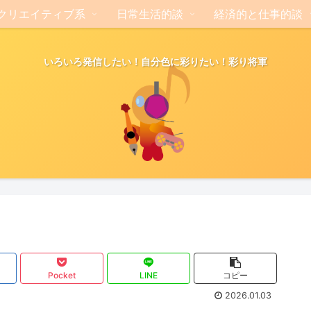
クリエイティブ系
日常生活的談
経済的と仕事的談
いろいろ発信したい！自分色に彩りたい！彩り将軍
Pocket
LINE
コピー
2026.01.03