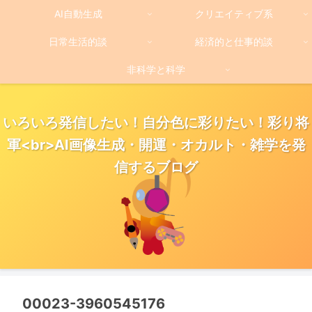
AI自動生成
クリエイティブ系
日常生活的談
経済的と仕事的談
非科学と科学
いろいろ発信したい！自分色に彩りたい！彩り将
軍<br>AI画像生成・開運・オカルト・雑学を発
信するブログ
00023-3960545176