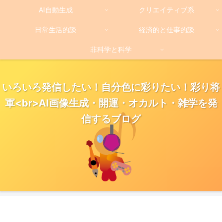
AI自動生成
クリエイティブ系
日常生活的談
経済的と仕事的談
非科学と科学
いろいろ発信したい！自分色に彩りたい！彩り将
軍<br>AI画像生成・開運・オカルト・雑学を発
信するブログ