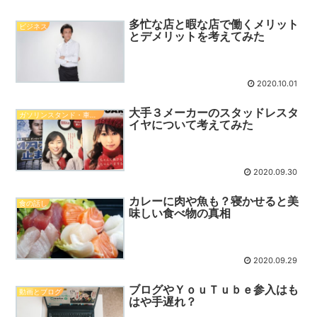
多忙な店と暇な店で働くメリット
ビジネス
とデメリットを考えてみた
2020.10.01
大手３メーカーのスタッドレスタ
ガソリンスタンド・車関係知識
イヤについて考えてみた
2020.09.30
カレーに肉や魚も？寝かせると美
食の話し
味しい食べ物の真相
2020.09.29
ブログやＹｏｕＴｕｂｅ参入はも
動画とブログ
はや手遅れ？