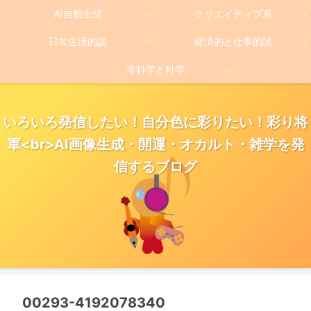
AI自動生成
クリエイティブ系
日常生活的談
経済的と仕事的談
非科学と科学
いろいろ発信したい！自分色に彩りたい！彩り将
軍<br>AI画像生成・開運・オカルト・雑学を発
信するブログ
00293-4192078340