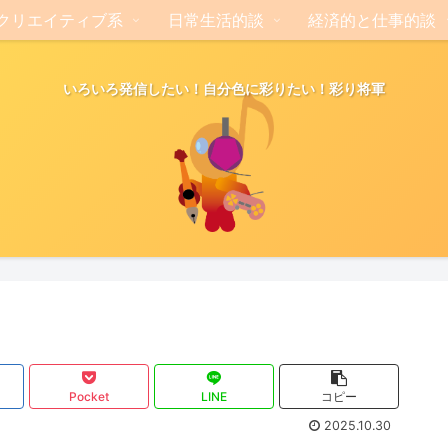
クリエイティブ系
日常生活的談
経済的と仕事的談
いろいろ発信したい！自分色に彩りたい！彩り将軍
Pocket
LINE
コピー
2025.10.30