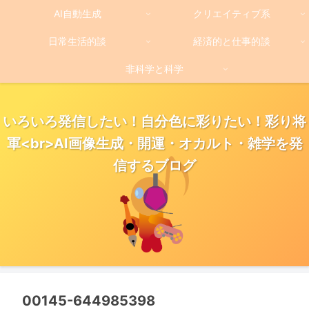
AI自動生成
クリエイティブ系
日常生活的談
経済的と仕事的談
非科学と科学
いろいろ発信したい！自分色に彩りたい！彩り将
軍<br>AI画像生成・開運・オカルト・雑学を発
信するブログ
00145-644985398