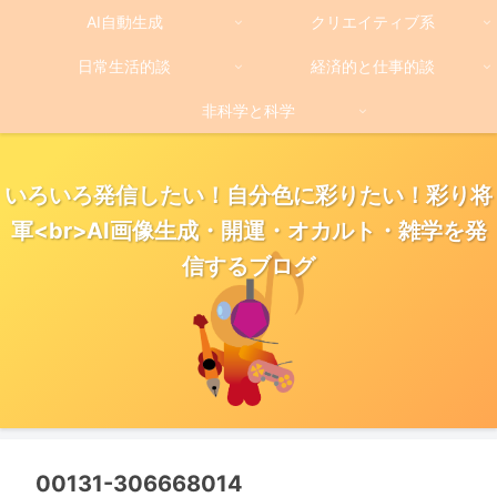
AI自動生成
クリエイティブ系
日常生活的談
経済的と仕事的談
非科学と科学
いろいろ発信したい！自分色に彩りたい！彩り将
軍<br>AI画像生成・開運・オカルト・雑学を発
信するブログ
00131-306668014