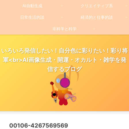
AI自動生成
クリエイティブ系
日常生活的談
経済的と仕事的談
非科学と科学
いろいろ発信したい！自分色に彩りたい！彩り将
軍<br>AI画像生成・開運・オカルト・雑学を発
信するブログ
00106-4267569569