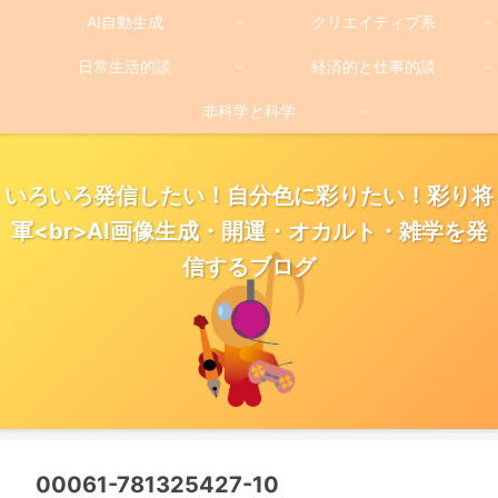
AI自動生成
クリエイティブ系
日常生活的談
経済的と仕事的談
非科学と科学
いろいろ発信したい！自分色に彩りたい！彩り将
軍<br>AI画像生成・開運・オカルト・雑学を発
信するブログ
00061-781325427-10