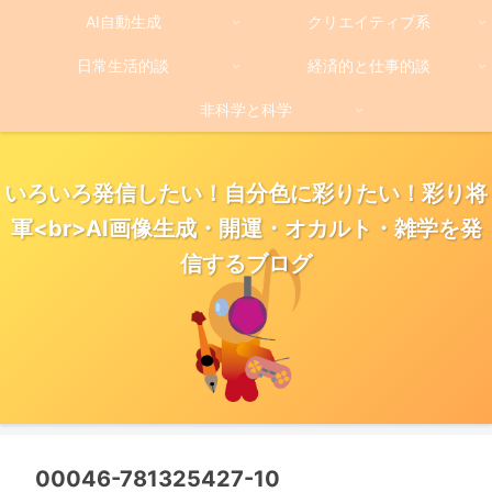
AI自動生成
クリエイティブ系
日常生活的談
経済的と仕事的談
非科学と科学
いろいろ発信したい！自分色に彩りたい！彩り将
軍<br>AI画像生成・開運・オカルト・雑学を発
信するブログ
00046-781325427-10