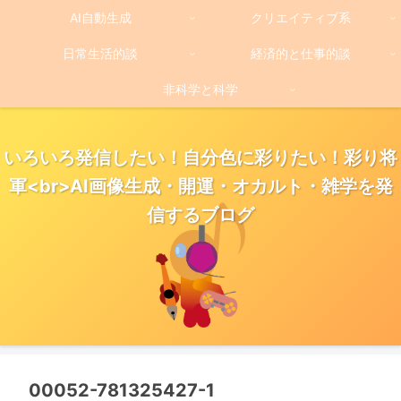
AI自動生成
クリエイティブ系
日常生活的談
経済的と仕事的談
非科学と科学
いろいろ発信したい！自分色に彩りたい！彩り将
軍<br>AI画像生成・開運・オカルト・雑学を発
信するブログ
00052-781325427-1