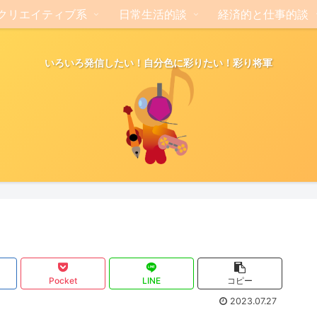
クリエイティブ系
日常生活的談
経済的と仕事的談
いろいろ発信したい！自分色に彩りたい！彩り将軍
Pocket
LINE
コピー
2023.07.27