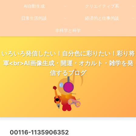
AI自動生成
クリエイティブ系
日常生活的談
経済的と仕事的談
非科学と科学
いろいろ発信したい！自分色に彩りたい！彩り将
軍<br>AI画像生成・開運・オカルト・雑学を発
信するブログ
00116-1135906352