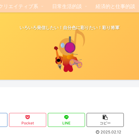
クリエイティブ系
日常生活的談
経済的と仕事的談
いろいろ発信したい！自分色に彩りたい！彩り将軍
Pocket
LINE
コピー
2025.02.12