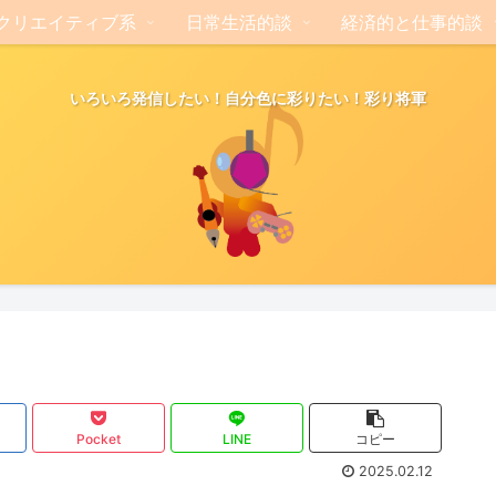
クリエイティブ系
日常生活的談
経済的と仕事的談
いろいろ発信したい！自分色に彩りたい！彩り将軍
Pocket
LINE
コピー
2025.02.12