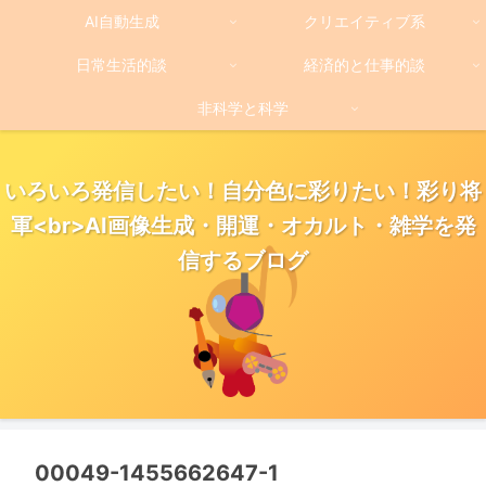
AI自動生成
クリエイティブ系
日常生活的談
経済的と仕事的談
非科学と科学
いろいろ発信したい！自分色に彩りたい！彩り将
軍<br>AI画像生成・開運・オカルト・雑学を発
信するブログ
00049-1455662647-1