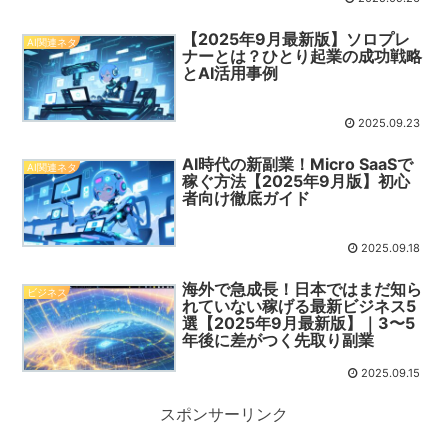
【2025年9月最新版】ソロプレ
AI関連ネタ
ナーとは？ひとり起業の成功戦略
とAI活用事例
2025.09.23
AI時代の新副業！Micro SaaSで
AI関連ネタ
稼ぐ方法【2025年9月版】初心
者向け徹底ガイド
2025.09.18
海外で急成長！日本ではまだ知ら
ビジネス
れていない稼げる最新ビジネス5
選【2025年9月最新版】｜3〜5
年後に差がつく先取り副業
2025.09.15
スポンサーリンク