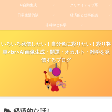
AI自動生成
クリエイティブ系
日常生活的談
経済的と仕事的談
非科学と科学
いろいろ発信したい！自分色に彩りたい！彩り将
軍<br>AI画像生成・開運・オカルト・雑学を発
信するブログ
経済的な話し