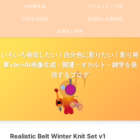
AI自動生成
クリエイティブ系
日常生活的談
経済的と仕事的談
非科学と科学
いろいろ発信したい！自分色に彩りたい！彩り将
軍<br>AI画像生成・開運・オカルト・雑学を発
信するブログ
Realistic Belt Winter Knit Set v1