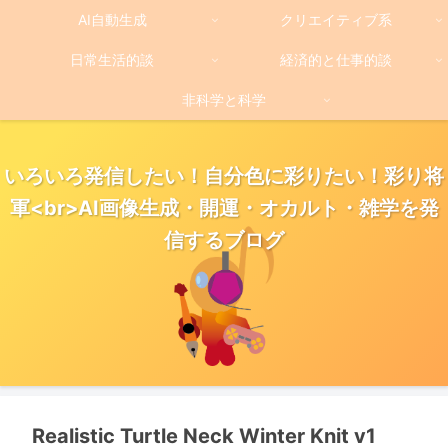
AI自動生成
クリエイティブ系
日常生活的談
経済的と仕事的談
非科学と科学
いろいろ発信したい！自分色に彩りたい！彩り将
軍<br>AI画像生成・開運・オカルト・雑学を発
信するブログ
Realistic Turtle Neck Winter Knit v1