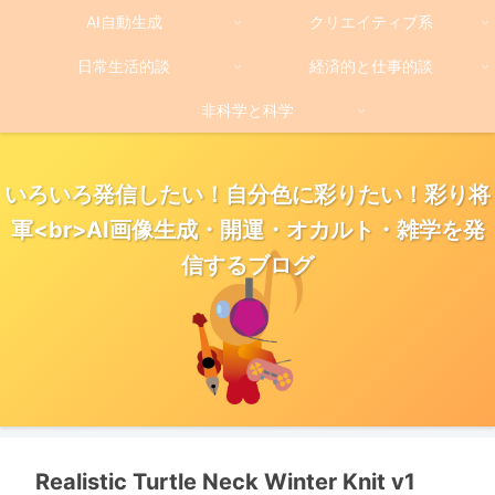
AI自動生成
クリエイティブ系
日常生活的談
経済的と仕事的談
非科学と科学
いろいろ発信したい！自分色に彩りたい！彩り将
軍<br>AI画像生成・開運・オカルト・雑学を発
信するブログ
Realistic Turtle Neck Winter Knit v1